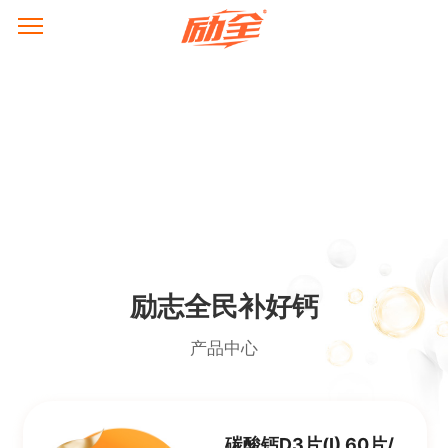
励志全民补好钙
产品中心
碳酸钙D3片(Ⅰ) 60片/瓶